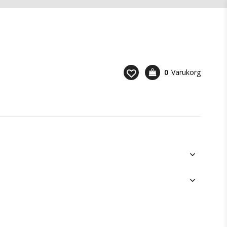
0
Varukorg
Din varukorg är tom