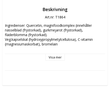
Beskrivning
Art.nr: T1864
Ingredienser: Quercetin, magnifoodkomplex (innehåller 
nässelblad (frystorkad), gurkmejarot (frystorkad), 
fläderblomma (frystorkad).

Veg.kapselskal (hydroxypropylmetylcellulosa), C-vitamin 
(magnesiumaskorbat), bromelain

Dosering: 1-2 kapslar dagligen på tom mage mellan måltider. 
Visa mer
Doseringsanvisningen bör ej överskridas. Förvaras i 
rumstemperatur utom räckhåll för små barn. Kosttillskott bör 
inte användas som alternativ till en varierad och balanserad 
kost eller en hälsosam livsstil. 

Rekommenderas inte för gravida kvinnor.

Dosering: 1-2 kapslar dagligen på tom mage mellan måltider. 

Doseringsanvisningen bör ej överskridas. Förvaras i 
rumstemperatur

 utom räckhåll för små barn. Kosttillskott bör inte användas 
som 

alternativ till en varierad och balanserad kost eller en hälsosam 
livsstil. Om du är gravid eller ammande rådfråga din läkare.
